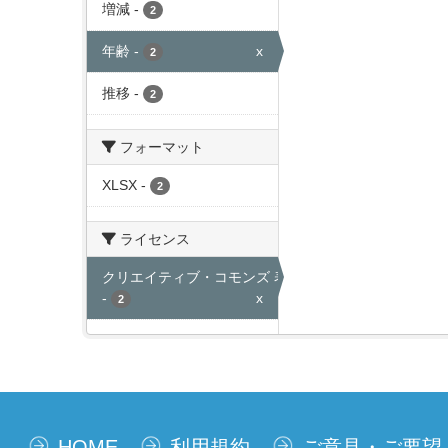
増減
-
2
年齢
-
x
2
推移
-
2
フォーマット
XLSX
-
2
ライセンス
クリエイティブ・コモンズ 表示
-
x
2
HOME
利用規約
ご意見・ご要望