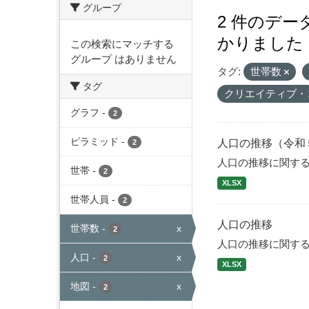
グループ
2 件のデ
かりました
この検索にマッチする
グループ はありません
タグ:
世帯数
タグ
クリエイティブ・
グラフ
-
2
ピラミッド
-
人口の推移（令和
2
人口の推移に関す
世帯
-
2
XLSX
世帯人員
-
2
人口の推移
世帯数
-
x
2
人口の推移に関す
人口
-
x
2
XLSX
地図
-
x
2