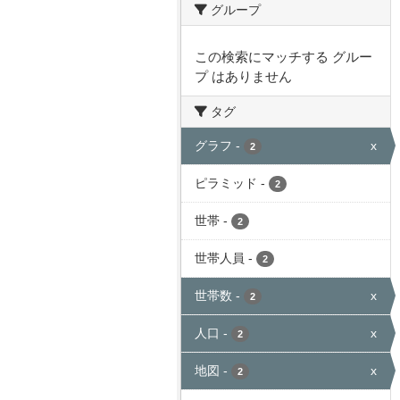
グループ
この検索にマッチする グルー
プ はありません
タグ
グラフ
-
x
2
ピラミッド
-
2
世帯
-
2
世帯人員
-
2
世帯数
-
x
2
人口
-
x
2
地図
-
x
2