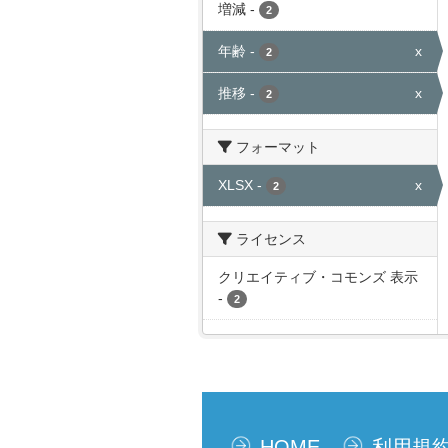
増減
-
2
年齢
-
x
2
推移
-
x
2
フォーマット
XLSX
-
x
2
ライセンス
クリエイティブ・コモンズ 表示
-
2
HOME
利用規