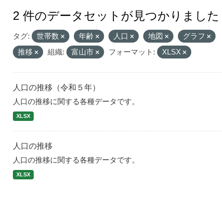
2 件のデータセットが見つかりました
タグ:
世帯数
年齢
人口
地図
グラフ
推移
組織:
富山市
フォーマット:
XLSX
人口の推移（令和５年）
人口の推移に関する各種データです。
XLSX
人口の推移
人口の推移に関する各種データです。
XLSX