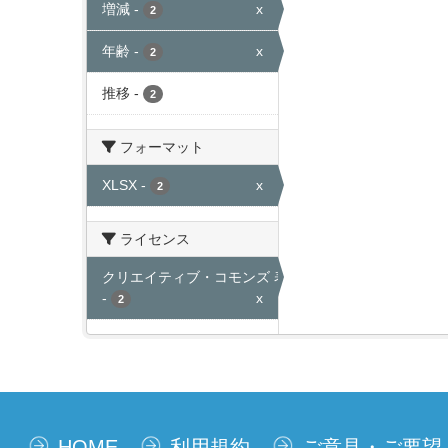
増減
-
x
2
年齢
-
x
2
推移
-
2
フォーマット
XLSX
-
x
2
ライセンス
クリエイティブ・コモンズ 表示
-
x
2
HOME
利用規約
ご意見・ご要望