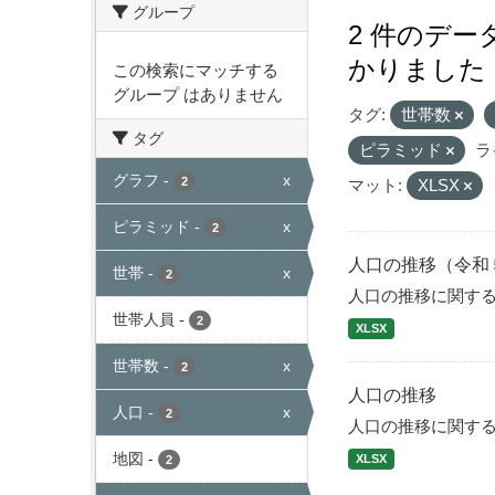
グループ
2 件のデ
かりました
この検索にマッチする
グループ はありません
タグ:
世帯数
タグ
ピラミッド
ラ
グラフ
-
x
2
マット:
XLSX
ピラミッド
-
x
2
人口の推移（令和
世帯
-
x
2
人口の推移に関す
世帯人員
-
2
XLSX
世帯数
-
x
2
人口の推移
人口
-
x
2
人口の推移に関す
地図
-
XLSX
2