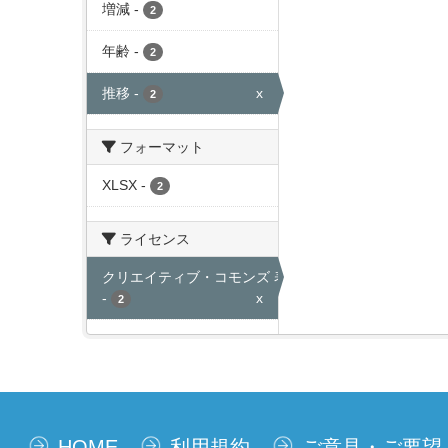
増減
-
2
年齢
-
2
推移
-
x
2
フォーマット
XLSX
-
2
ライセンス
クリエイティブ・コモンズ 表示
-
x
2
HOME
利用規約
ご意見・ご要望