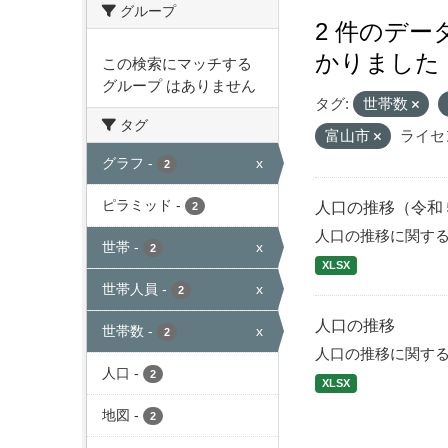
グループ
2 件のデ
かりました
この検索にマッチする
グループ はありません
タグ:
世帯数
タグ
富山市
ライセ
グラフ
-
x
2
ピラミッド
-
人口の推移（令和
2
人口の推移に関す
世帯
-
x
2
XLSX
世帯人員
-
x
2
人口の推移
世帯数
-
x
2
人口の推移に関す
人口
-
2
XLSX
地図
-
2