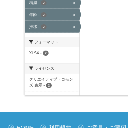
増減
-
x
2
年齢
-
x
2
推移
-
x
2
フォーマット
XLSX
-
2
ライセンス
クリエイティブ・コモン
ズ 表示
-
2
HOME
利用規約
ご意見・ご要望