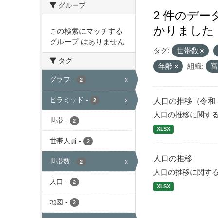
グループ
2 件のデ
かりました
この検索にマッチする
グループ はありません
タグ:
世帯数
タグ
年齢
組織:
グラフ
-
x
2
ピラミッド
-
x
人口の推移（令和
2
人口の推移に関す
世帯
-
2
XLSX
世帯人員
-
2
人口の推移
世帯数
-
x
2
人口の推移に関す
人口
-
2
XLSX
地図
-
2