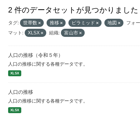
2 件のデータセットが見つかりました
タグ:
世帯数
推移
ピラミッド
地図
フォ
マット:
XLSX
組織:
富山市
人口の推移（令和５年）
人口の推移に関する各種データです。
XLSX
人口の推移
人口の推移に関する各種データです。
XLSX