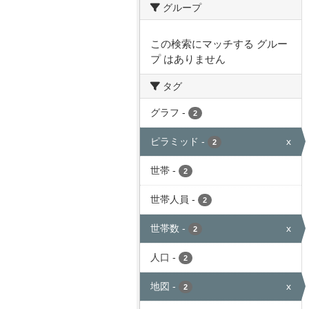
グループ
この検索にマッチする グルー
プ はありません
タグ
グラフ
-
2
ピラミッド
-
x
2
世帯
-
2
世帯人員
-
2
世帯数
-
x
2
人口
-
2
地図
-
x
2