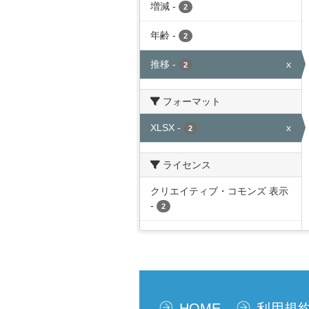
増減
-
2
年齢
-
2
推移
-
x
2
フォーマット
XLSX
-
x
2
ライセンス
クリエイティブ・コモンズ 表示
-
2
HOME
利用規