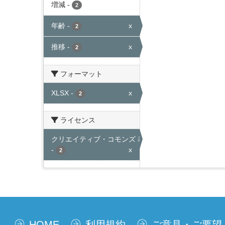
増減
-
2
年齢
-
x
2
推移
-
x
2
フォーマット
XLSX
-
x
2
ライセンス
クリエイティブ・コモンズ 表示
-
x
2
HOME
利用規約
ご意見・ご要望