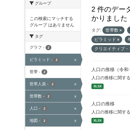
グループ
2 件のデ
かりました
この検索にマッチする
グループ はありません
タグ:
世帯数
タグ
ピラミッド
グラフ
-
2
クリエイティブ・
ピラミッド
-
x
2
人口の推移（令和
世帯
-
2
人口の推移に関す
世帯人員
-
x
2
XLSX
世帯数
-
x
2
人口の推移
人口
-
x
2
人口の推移に関す
地図
-
x
XLSX
2