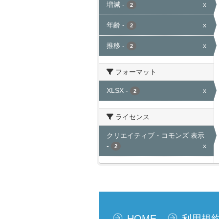
増減
-
x
2
年齢
-
x
2
推移
-
x
2
フォーマット
XLSX
-
x
2
ライセンス
クリエイティブ・コモンズ 表示
-
x
2
HOME
利用規