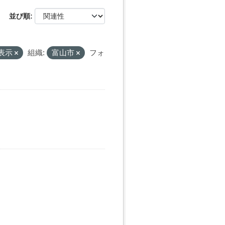
並び順
表示
組織:
富山市
フォ