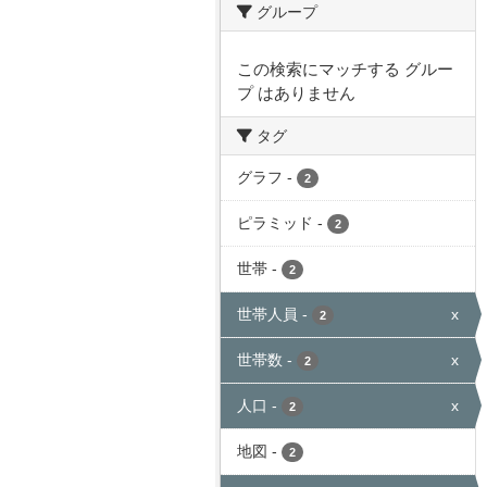
グループ
この検索にマッチする グルー
プ はありません
タグ
グラフ
-
2
ピラミッド
-
2
世帯
-
2
世帯人員
-
x
2
世帯数
-
x
2
人口
-
x
2
地図
-
2