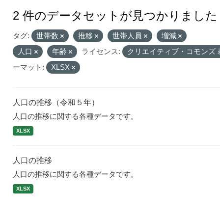
2 件のデータセットが見つかりました
タグ:
世帯数
推移
世帯人員
増減
人口
年齢
ライセンス:
クリエイティブ・コモンズ 
ーマット:
XLSX
人口の推移（令和５年）
人口の推移に関する各種データです。
XLSX
人口の推移
人口の推移に関する各種データです。
XLSX