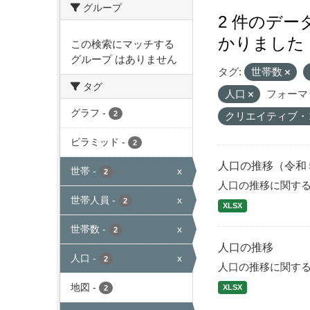
グループ
2 件のデ
かりました
この検索にマッチする
グループ はありません
タグ:
世帯数
タグ
人口
フォーマ
グラフ
-
2
クリエイティブ・
ピラミッド
-
2
人口の推移（令和
世帯
-
x
2
人口の推移に関す
世帯人員
-
x
2
XLSX
世帯数
-
x
2
人口の推移
人口
-
x
2
人口の推移に関す
地図
-
XLSX
2