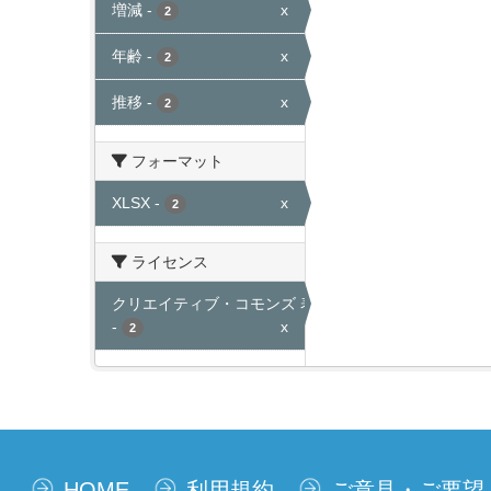
増減
-
x
2
年齢
-
x
2
推移
-
x
2
フォーマット
XLSX
-
x
2
ライセンス
クリエイティブ・コモンズ 表示
-
x
2
HOME
利用規約
ご意見・ご要望