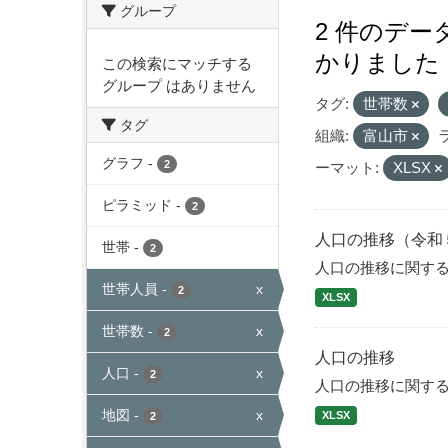
グループ
2 件のデ
かりました
この検索にマッチする
グループ はありません
タグ:
世帯数
タグ
組織:
富山市
グラフ
-
2
ーマット:
XLSX
ピラミッド
-
2
人口の推移（令和
世帯
-
2
人口の推移に関す
世帯人員
-
x
2
XLSX
世帯数
-
x
2
人口の推移
人口
-
x
2
人口の推移に関す
地図
-
x
XLSX
2