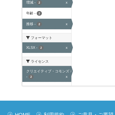
増減
-
x
2
年齢
-
2
推移
-
x
2
フォーマット
XLSX
-
x
2
ライセンス
クリエイティブ・コモンズ 表示
-
x
2
HOME
利用規約
ご意見・ご要望