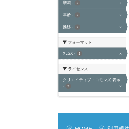
増減
-
x
2
年齢
-
x
2
推移
-
x
2
フォーマット
XLSX
-
x
2
ライセンス
クリエイティブ・コモンズ 表示
-
x
2
HOME
利用規