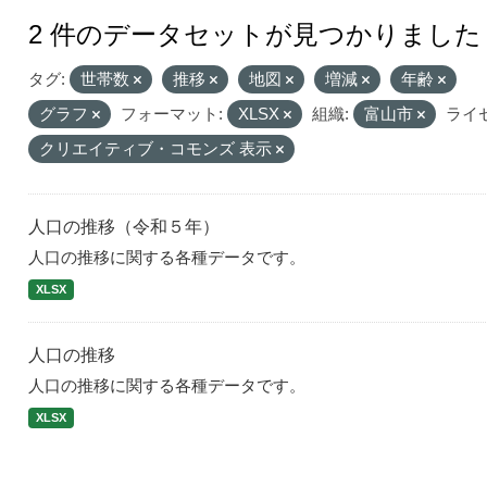
2 件のデータセットが見つかりました
タグ:
世帯数
推移
地図
増減
年齢
グラフ
フォーマット:
XLSX
組織:
富山市
ライ
クリエイティブ・コモンズ 表示
人口の推移（令和５年）
人口の推移に関する各種データです。
XLSX
人口の推移
人口の推移に関する各種データです。
XLSX