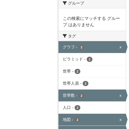
グループ
この検索にマッチする グルー
プ はありません
タグ
グラフ
-
x
2
ピラミッド
-
2
世帯
-
2
世帯人員
-
2
世帯数
-
x
2
人口
-
2
地図
-
x
2