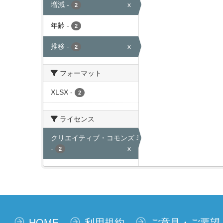
増減
-
x
2
年齢
-
2
推移
-
x
2
フォーマット
XLSX
-
2
ライセンス
クリエイティブ・コモンズ 表示
-
x
2
HOME
利用規約
ご意見・ご要望