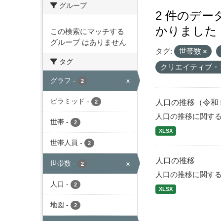
グループ
2 件のデ
かりました
この検索にマッチする
グループ はありません
タグ:
世帯数
タグ
クリエイティブ・
グラフ
-
x
2
ピラミッド
-
人口の推移（令和
2
人口の推移に関す
世帯
-
2
XLSX
世帯人員
-
2
人口の推移
世帯数
-
x
2
人口の推移に関す
人口
-
2
XLSX
地図
-
2