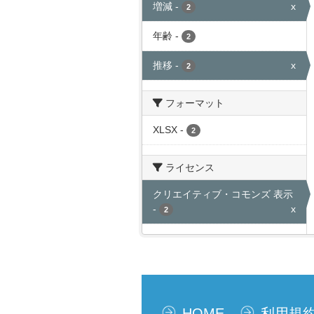
増減
-
x
2
年齢
-
2
推移
-
x
2
フォーマット
XLSX
-
2
ライセンス
クリエイティブ・コモンズ 表示
-
x
2
HOME
利用規