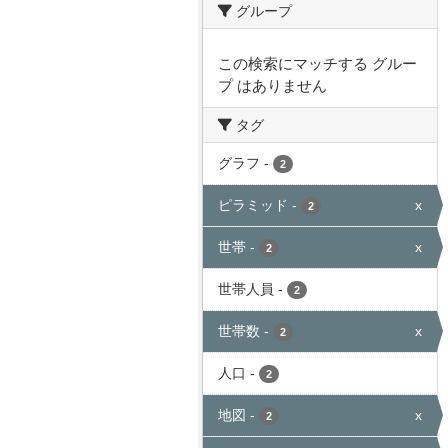
グループ
この検索にマッチする グルー
プ はありません
タグ
グラフ
-
2
ピラミッド
-
x
2
世帯
-
x
2
世帯人員
-
2
世帯数
-
x
2
人口
-
2
地図
-
x
2