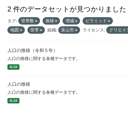
2 件のデータセットが見つかりました
タグ:
世帯数
推移
増減
ピラミッド
地図
世帯
組織:
富山市
ライセンス:
クリエイ
人口の推移（令和５年）
人口の推移に関する各種データです。
XLSX
人口の推移
人口の推移に関する各種データです。
XLSX