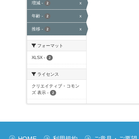
増減
-
x
2
年齢
-
x
2
推移
-
x
2
フォーマット
XLSX
-
2
ライセンス
クリエイティブ・コモン
ズ 表示
-
2
HOME
利用規約
ご意見・ご要望