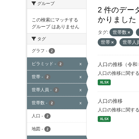
グループ
2 件のデ
かりました
この検索にマッチする
グループ はありません
タグ:
世帯数
タグ
世帯
世帯人
グラフ
-
2
ピラミッド
-
x
人口の推移（令和
2
人口の推移に関す
世帯
-
x
2
XLSX
世帯人員
-
x
2
人口の推移
世帯数
-
x
2
人口の推移に関す
人口
-
2
XLSX
地図
-
2