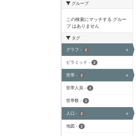
グループ
この検索にマッチする グルー
プ はありません
タグ
グラフ
-
x
2
ピラミッド
-
2
世帯
-
x
2
世帯人員
-
2
世帯数
-
2
人口
-
x
2
地図
-
2