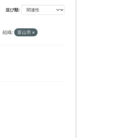
並び順
組織:
富山市