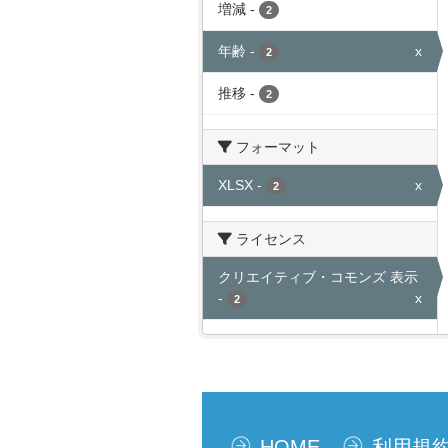
増減
-
2
年齢
-
x
2
推移
-
2
フォーマット
XLSX
-
x
2
ライセンス
クリエイティブ・コモンズ 表示
-
x
2
HOME
利用規