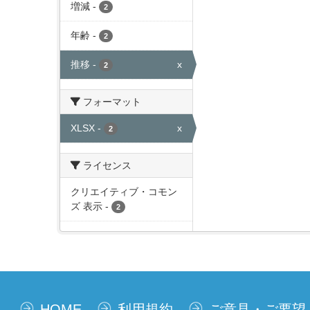
増減
-
2
年齢
-
2
推移
-
x
2
フォーマット
XLSX
-
x
2
ライセンス
クリエイティブ・コモン
ズ 表示
-
2
HOME
利用規約
ご意見・ご要望