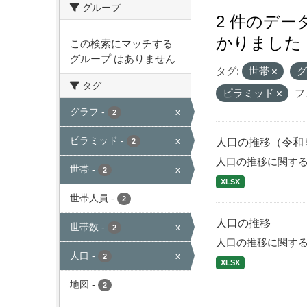
グループ
2 件のデ
かりました
この検索にマッチする
グループ はありません
タグ:
世帯
タグ
ピラミッド
フ
グラフ
-
x
2
ピラミッド
-
x
人口の推移（令和
2
人口の推移に関す
世帯
-
x
2
XLSX
世帯人員
-
2
人口の推移
世帯数
-
x
2
人口の推移に関す
人口
-
x
2
XLSX
地図
-
2