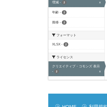
増減
-
x
2
年齢
-
2
推移
-
2
フォーマット
XLSX
-
2
ライセンス
クリエイティブ・コモンズ 表示
-
x
2
HOME
利用規