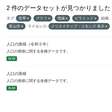
2 件のデータセットが見つかりました
タグ:
世帯
グラフ
増減
ピラミッド
組織:
富山市
ライセンス:
クリエイティブ・コモンズ 表示
人口の推移（令和５年）
人口の推移に関する各種データです。
XLSX
人口の推移
人口の推移に関する各種データです。
XLSX