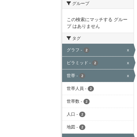
グループ
この検索にマッチする グルー
プ はありません
タグ
グラフ
-
x
2
ピラミッド
-
x
2
世帯
-
x
2
世帯人員
-
2
世帯数
-
2
人口
-
2
地図
-
2