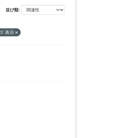
並び順
ズ 表示