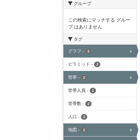
グループ
この検索にマッチする グルー
プ はありません
タグ
グラフ
-
x
2
ピラミッド
-
2
世帯
-
x
2
世帯人員
-
2
世帯数
-
2
人口
-
2
地図
-
x
2