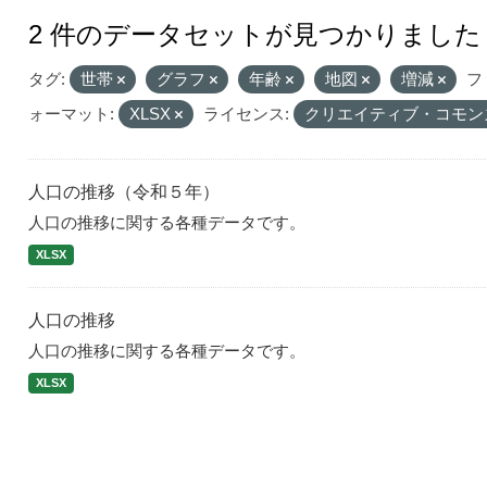
2 件のデータセットが見つかりました
タグ:
世帯
グラフ
年齢
地図
増減
フ
ォーマット:
XLSX
ライセンス:
クリエイティブ・コモン
人口の推移（令和５年）
人口の推移に関する各種データです。
XLSX
人口の推移
人口の推移に関する各種データです。
XLSX