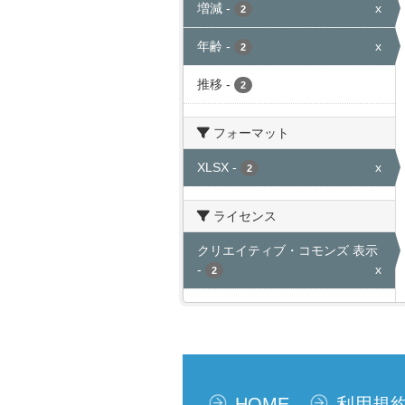
増減
-
x
2
年齢
-
x
2
推移
-
2
フォーマット
XLSX
-
x
2
ライセンス
クリエイティブ・コモンズ 表示
-
x
2
HOME
利用規