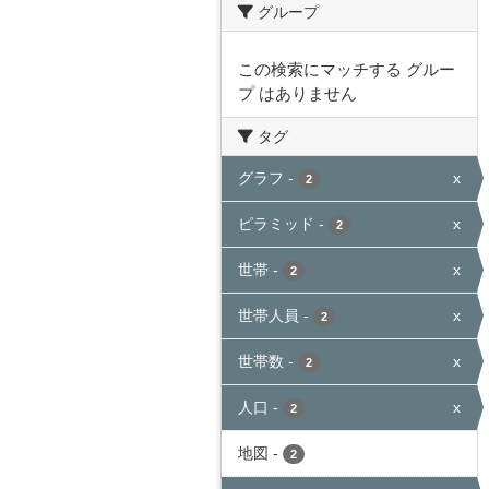
グループ
この検索にマッチする グルー
プ はありません
タグ
グラフ
-
x
2
ピラミッド
-
x
2
世帯
-
x
2
世帯人員
-
x
2
世帯数
-
x
2
人口
-
x
2
地図
-
2