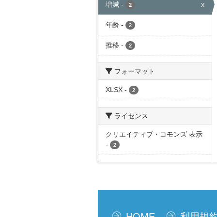
増減
-
x
2
年齢
-
2
推移
-
2
フォーマット
XLSX
-
2
ライセンス
クリエイティブ・コモンズ 表示
-
2
HOME
利用規