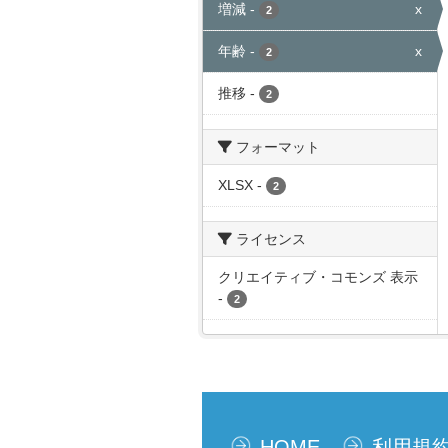
増減
-
x
2
年齢
-
x
2
推移
-
2
フォーマット
XLSX
-
2
ライセンス
クリエイティブ・コモンズ 表示
-
2
HOME
利用規