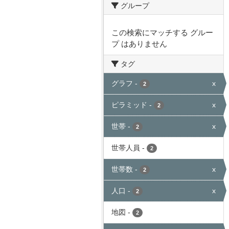
グループ
この検索にマッチする グルー
プ はありません
タグ
グラフ
-
x
2
ピラミッド
-
x
2
世帯
-
x
2
世帯人員
-
2
世帯数
-
x
2
人口
-
x
2
地図
-
2