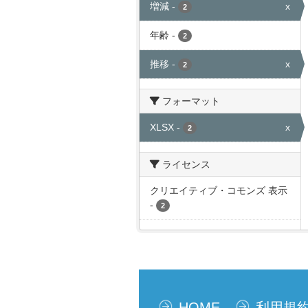
増減
-
x
2
年齢
-
2
推移
-
x
2
フォーマット
XLSX
-
x
2
ライセンス
クリエイティブ・コモンズ 表示
-
2
HOME
利用規