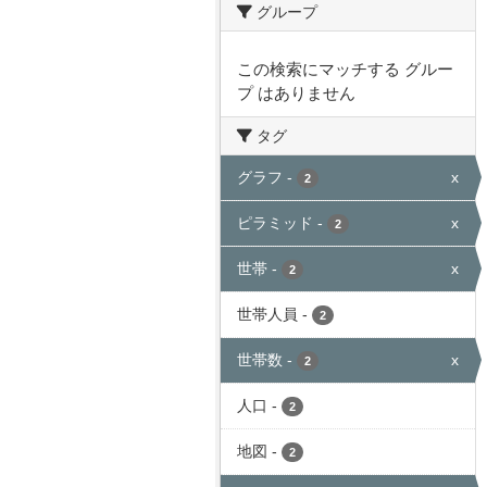
グループ
この検索にマッチする グルー
プ はありません
タグ
グラフ
-
x
2
ピラミッド
-
x
2
世帯
-
x
2
世帯人員
-
2
世帯数
-
x
2
人口
-
2
地図
-
2