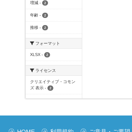
増減
-
2
年齢
-
2
推移
-
2
フォーマット
XLSX
-
2
ライセンス
クリエイティブ・コモン
ズ 表示
-
2
HOME
利用規約
ご意見・ご要望