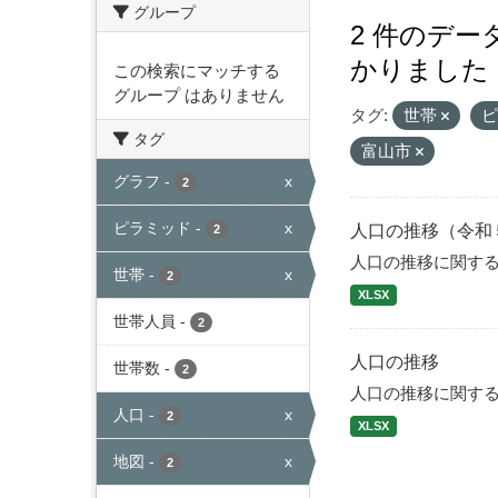
グループ
2 件のデ
かりました
この検索にマッチする
グループ はありません
タグ:
世帯
タグ
富山市
グラフ
-
x
2
ピラミッド
-
x
人口の推移（令和
2
人口の推移に関す
世帯
-
x
2
XLSX
世帯人員
-
2
人口の推移
世帯数
-
2
人口の推移に関す
人口
-
x
2
XLSX
地図
-
x
2