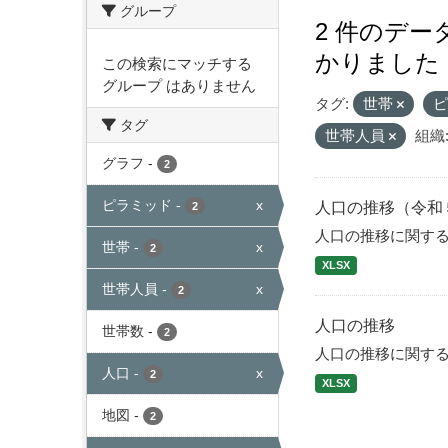
グループ
2 件のデ
かりました
この検索にマッチする
グループ はありません
タグ:
世帯
タグ
世帯人員
組織
グラフ
-
2
ピラミッド
-
x
人口の推移（令和
2
人口の推移に関す
世帯
-
x
2
XLSX
世帯人員
-
x
2
人口の推移
世帯数
-
2
人口の推移に関す
人口
-
x
2
XLSX
地図
-
2