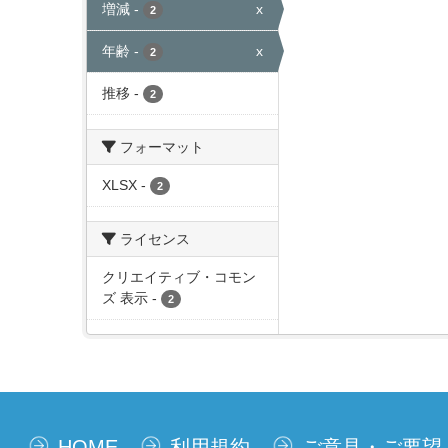
増減
-
x
2
年齢
-
x
2
推移
-
2
フォーマット
XLSX
-
2
ライセンス
クリエイティブ・コモン
ズ 表示
-
2
HOME
利用規約
ご意見・ご要望