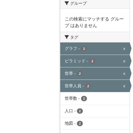
グループ
この検索にマッチする グルー
プ はありません
タグ
グラフ
-
x
2
ピラミッド
-
x
2
世帯
-
x
2
世帯人員
-
x
2
世帯数
-
2
人口
-
2
地図
-
2