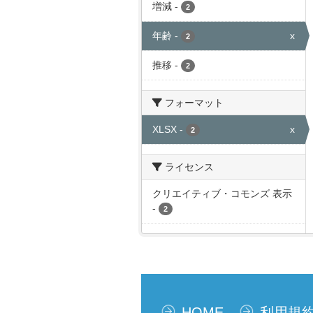
増減
-
2
年齢
-
x
2
推移
-
2
フォーマット
XLSX
-
x
2
ライセンス
クリエイティブ・コモンズ 表示
-
2
HOME
利用規