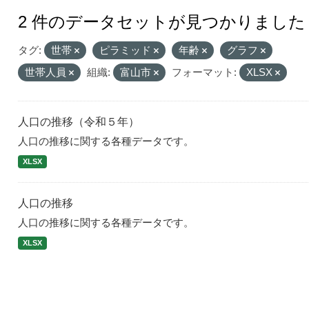
2 件のデータセットが見つかりました
タグ:
世帯
ピラミッド
年齢
グラフ
世帯人員
組織:
富山市
フォーマット:
XLSX
人口の推移（令和５年）
人口の推移に関する各種データです。
XLSX
人口の推移
人口の推移に関する各種データです。
XLSX