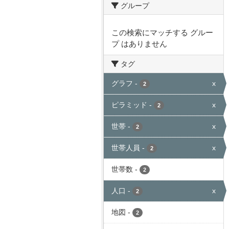
グループ
この検索にマッチする グルー
プ はありません
タグ
グラフ
-
x
2
ピラミッド
-
x
2
世帯
-
x
2
世帯人員
-
x
2
世帯数
-
2
人口
-
x
2
地図
-
2