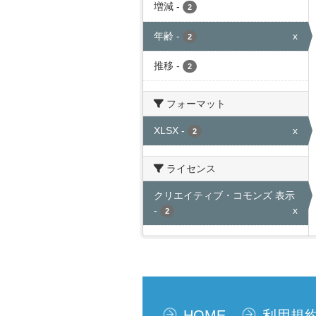
増減
-
2
年齢
-
x
2
推移
-
2
フォーマット
XLSX
-
x
2
ライセンス
クリエイティブ・コモンズ 表示
-
x
2
HOME
利用規