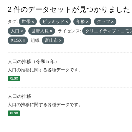
2 件のデータセットが見つかりました
タグ:
世帯
ピラミッド
年齢
グラフ
人口
世帯人員
ライセンス:
クリエイティブ・コモ
XLSX
組織:
富山市
人口の推移（令和５年）
人口の推移に関する各種データです。
XLSX
人口の推移
人口の推移に関する各種データです。
XLSX