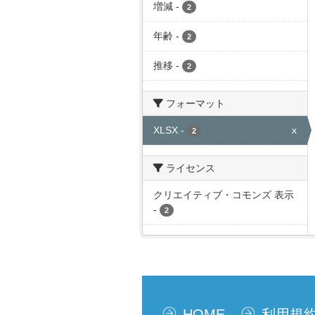
増減
-
2
年齢
-
2
推移
-
2
フォーマット
XLSX
-
x
2
ライセンス
クリエイティブ・コモンズ 表示
-
2
HOME
利用規