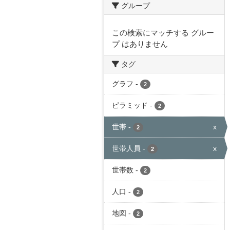
グループ
この検索にマッチする グルー
プ はありません
タグ
グラフ
-
2
ピラミッド
-
2
世帯
-
x
2
世帯人員
-
x
2
世帯数
-
2
人口
-
2
地図
-
2