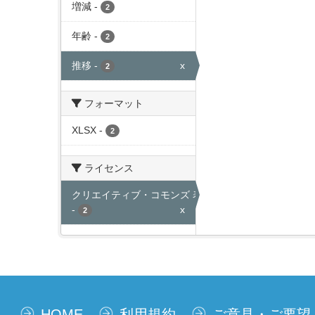
増減
-
2
年齢
-
2
推移
-
x
2
フォーマット
XLSX
-
2
ライセンス
クリエイティブ・コモンズ 表示
-
x
2
HOME
利用規約
ご意見・ご要望