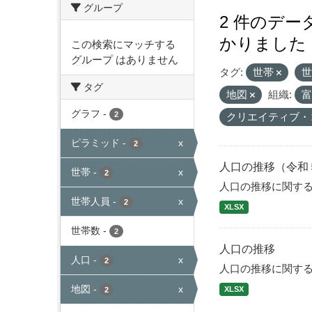
グループ
2 件のデ
かりました
この検索にマッチする
グループ はありません
タグ:
世帯
タグ
地図
組織:
グラフ
-
2
クリエイティブ・
ピラミッド
-
x
2
人口の推移（令和
世帯
-
x
2
人口の推移に関す
世帯人員
-
x
2
XLSX
世帯数
-
2
人口の推移
人口
-
x
2
人口の推移に関す
地図
-
x
XLSX
2