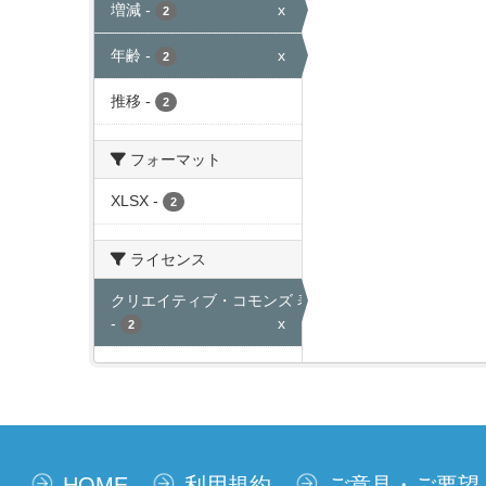
増減
-
x
2
年齢
-
x
2
推移
-
2
フォーマット
XLSX
-
2
ライセンス
クリエイティブ・コモンズ 表示
-
x
2
HOME
利用規約
ご意見・ご要望