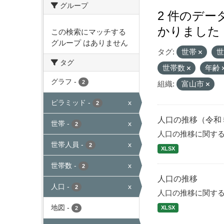
グループ
2 件のデ
かりました
この検索にマッチする
グループ はありません
タグ:
世帯
タグ
世帯数
年齢
グラフ
-
2
組織:
富山市
ピラミッド
-
x
2
人口の推移（令和
世帯
-
x
2
人口の推移に関す
世帯人員
-
x
2
XLSX
世帯数
-
x
2
人口の推移
人口
-
x
2
人口の推移に関す
地図
-
XLSX
2