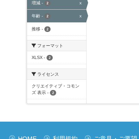
増減
-
x
2
年齢
-
x
2
推移
-
2
フォーマット
XLSX
-
2
ライセンス
クリエイティブ・コモン
ズ 表示
-
2
HOME
利用規約
ご意見・ご要望