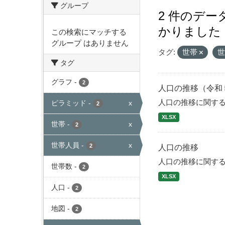
グループ
2 件のデ
かりました
この検索にマッチする
グループ はありません
タグ:
世帯
タグ
グラフ
-
2
人口の推移（令和
人口の推移に関す
ピラミッド
-
x
2
XLSX
世帯
-
x
2
世帯人員
-
x
2
人口の推移
人口の推移に関す
世帯数
-
2
XLSX
人口
-
2
地図
-
2