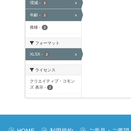
増減
-
x
2
年齢
-
x
2
推移
-
2
フォーマット
XLSX
-
x
2
ライセンス
クリエイティブ・コモン
ズ 表示
-
2
HOME
利用規約
ご意見・ご要望