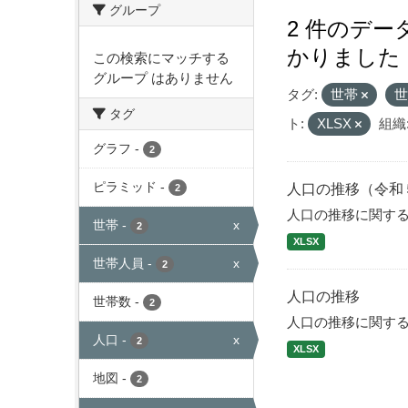
グループ
2 件のデ
かりました
この検索にマッチする
グループ はありません
タグ:
世帯
タグ
ト:
XLSX
組織
グラフ
-
2
ピラミッド
-
人口の推移（令和
2
人口の推移に関す
世帯
-
x
2
XLSX
世帯人員
-
x
2
人口の推移
世帯数
-
2
人口の推移に関す
人口
-
x
2
XLSX
地図
-
2