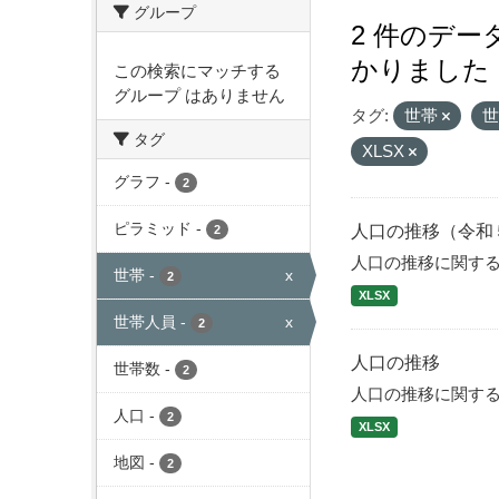
グループ
2 件のデ
かりました
この検索にマッチする
グループ はありません
タグ:
世帯
タグ
XLSX
グラフ
-
2
ピラミッド
-
人口の推移（令和
2
人口の推移に関す
世帯
-
x
2
XLSX
世帯人員
-
x
2
人口の推移
世帯数
-
2
人口の推移に関す
人口
-
2
XLSX
地図
-
2