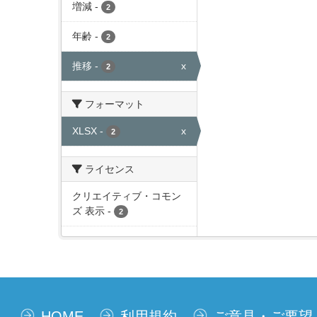
増減
-
2
年齢
-
2
推移
-
x
2
フォーマット
XLSX
-
x
2
ライセンス
クリエイティブ・コモン
ズ 表示
-
2
HOME
利用規約
ご意見・ご要望