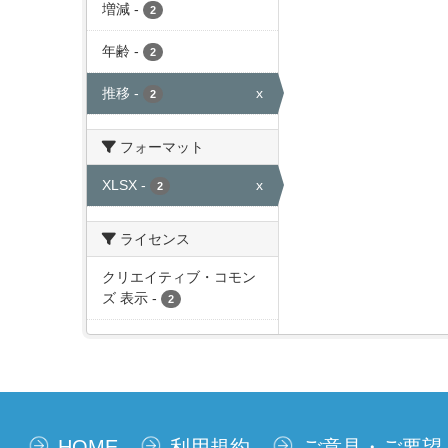
増減
-
2
年齢
-
2
推移
-
x
2
フォーマット
XLSX
-
x
2
ライセンス
クリエイティブ・コモン
ズ 表示
-
2
HOME
利用規約
ご意見・ご要望