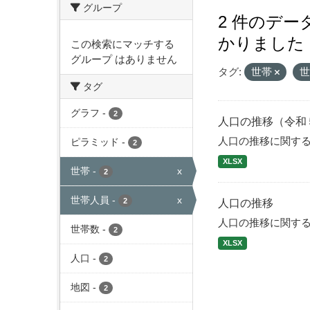
グループ
2 件のデ
かりました
この検索にマッチする
グループ はありません
タグ:
世帯
タグ
グラフ
-
2
人口の推移（令和
人口の推移に関す
ピラミッド
-
2
XLSX
世帯
-
x
2
世帯人員
-
x
2
人口の推移
人口の推移に関す
世帯数
-
2
XLSX
人口
-
2
地図
-
2