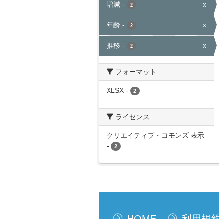
増減
-
x
2
年齢
-
x
2
推移
-
x
2
フォーマット
XLSX
-
2
ライセンス
クリエイティブ・コモンズ 表示
-
2
HOME
利用規