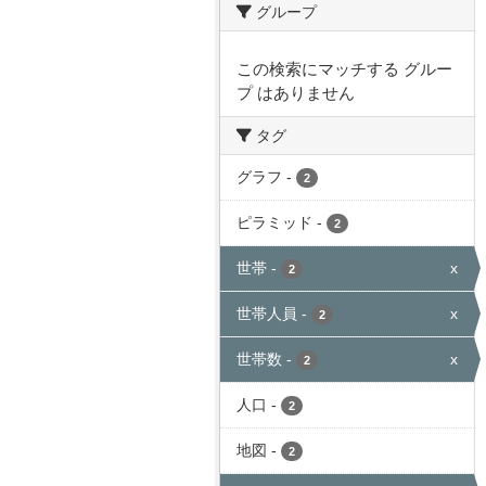
グループ
この検索にマッチする グルー
プ はありません
タグ
グラフ
-
2
ピラミッド
-
2
世帯
-
x
2
世帯人員
-
x
2
世帯数
-
x
2
人口
-
2
地図
-
2