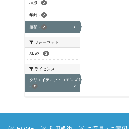
増減
-
2
年齢
-
2
推移
-
x
2
フォーマット
XLSX
-
2
ライセンス
クリエイティブ・コモンズ 表示
-
x
2
HOME
利用規約
ご意見・ご要望