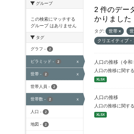
グループ
2 件のデ
かりました
この検索にマッチする
グループ はありません
タグ:
世帯
タグ
クリエイティブ・
グラフ
-
2
ピラミッド
-
x
人口の推移（令和
2
人口の推移に関す
世帯
-
x
2
XLSX
世帯人員
-
2
人口の推移
世帯数
-
x
2
人口の推移に関す
人口
-
2
XLSX
地図
-
2