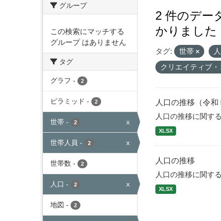
グループ
2 件のデ
かりました
この検索にマッチする
グループ はありません
タグ:
世帯
タグ
クリエイティブ・
グラフ
-
2
ピラミッド
-
人口の推移（令和
2
人口の推移に関す
世帯
-
x
2
XLSX
世帯人員
-
x
2
人口の推移
世帯数
-
2
人口の推移に関す
人口
-
x
2
XLSX
地図
-
2