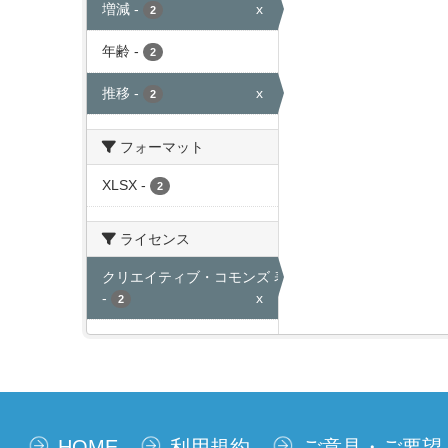
増減
-
x
2
年齢
-
2
推移
-
x
2
フォーマット
XLSX
-
2
ライセンス
クリエイティブ・コモンズ 表示
-
x
2
HOME
利用規約
ご意見・ご要望