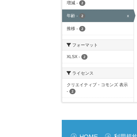
増減
-
2
年齢
-
x
2
推移
-
2
フォーマット
XLSX
-
2
ライセンス
クリエイティブ・コモンズ 表示
-
2
HOME
利用規