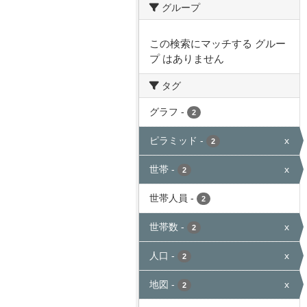
グループ
この検索にマッチする グルー
プ はありません
タグ
グラフ
-
2
ピラミッド
-
x
2
世帯
-
x
2
世帯人員
-
2
世帯数
-
x
2
人口
-
x
2
地図
-
x
2