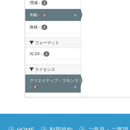
増減
-
2
年齢
-
x
2
推移
-
2
フォーマット
XLSX
-
2
ライセンス
クリエイティブ・コモンズ 表示
-
x
2
HOME
利用規約
ご意見・ご要望