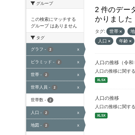
グループ
2 件のデ
かりました
この検索にマッチする
グループ はありません
タグ:
世帯
タグ
人口
年齢
グラフ
-
x
2
ピラミッド
-
x
人口の推移（令和
2
人口の推移に関す
世帯
-
x
2
XLSX
世帯人員
-
x
2
人口の推移
世帯数
-
2
人口の推移に関す
人口
-
x
2
XLSX
地図
-
x
2