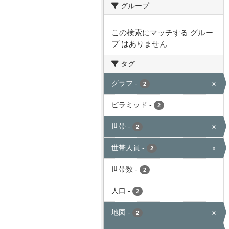
グループ
この検索にマッチする グルー
プ はありません
タグ
グラフ
-
x
2
ピラミッド
-
2
世帯
-
x
2
世帯人員
-
x
2
世帯数
-
2
人口
-
2
地図
-
x
2