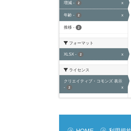
増減
-
x
2
年齢
-
x
2
推移
-
2
フォーマット
XLSX
-
x
2
ライセンス
クリエイティブ・コモンズ 表示
-
x
2
HOME
利用規