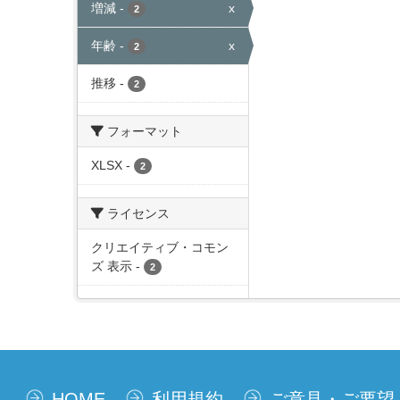
増減
-
x
2
年齢
-
x
2
推移
-
2
フォーマット
XLSX
-
2
ライセンス
クリエイティブ・コモン
ズ 表示
-
2
HOME
利用規約
ご意見・ご要望