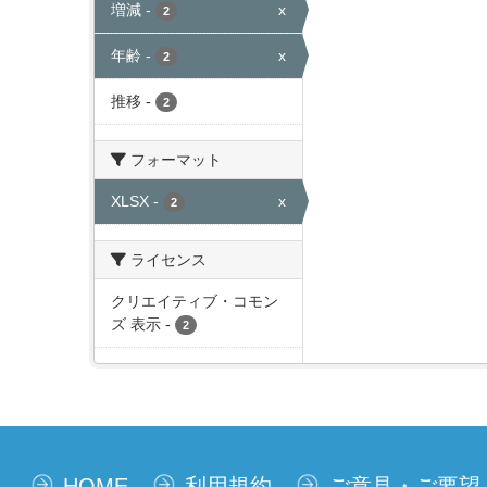
増減
-
x
2
年齢
-
x
2
推移
-
2
フォーマット
XLSX
-
x
2
ライセンス
クリエイティブ・コモン
ズ 表示
-
2
HOME
利用規約
ご意見・ご要望