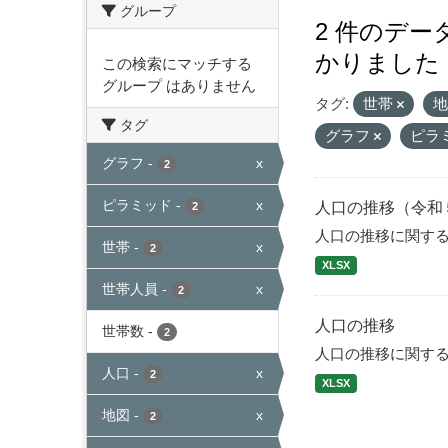
グループ
2 件のデ
かりました
この検索にマッチする
グループ はありません
タグ:
世帯
タグ
グラフ
ピラ
グラフ
-
x
2
ピラミッド
-
x
人口の推移（令和
2
人口の推移に関す
世帯
-
x
2
XLSX
世帯人員
-
x
2
人口の推移
世帯数
-
2
人口の推移に関す
人口
-
x
2
XLSX
地図
-
x
2