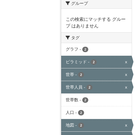
グループ
この検索にマッチする グルー
プ はありません
タグ
グラフ
-
2
ピラミッド
-
x
2
世帯
-
x
2
世帯人員
-
x
2
世帯数
-
2
人口
-
2
地図
-
x
2