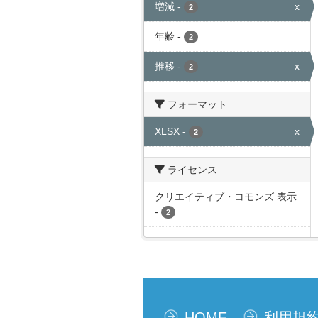
増減
-
x
2
年齢
-
2
推移
-
x
2
フォーマット
XLSX
-
x
2
ライセンス
クリエイティブ・コモンズ 表示
-
2
HOME
利用規