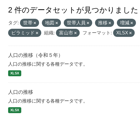
2 件のデータセットが見つかりました
タグ:
世帯
地図
世帯人員
推移
増減
ピラミッド
組織:
富山市
フォーマット:
XLSX
人口の推移（令和５年）
人口の推移に関する各種データです。
XLSX
人口の推移
人口の推移に関する各種データです。
XLSX