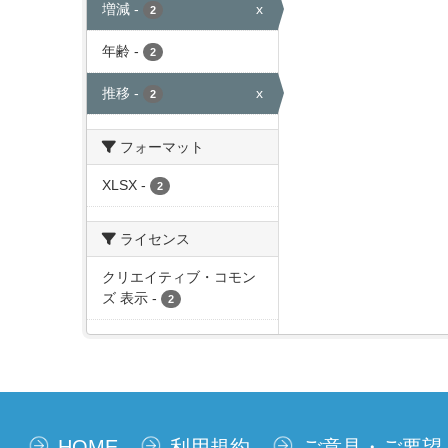
増減
-
x
2
年齢
-
2
推移
-
x
2
フォーマット
XLSX
-
2
ライセンス
クリエイティブ・コモン
ズ 表示
-
2
HOME
利用規約
ご意見・ご要望