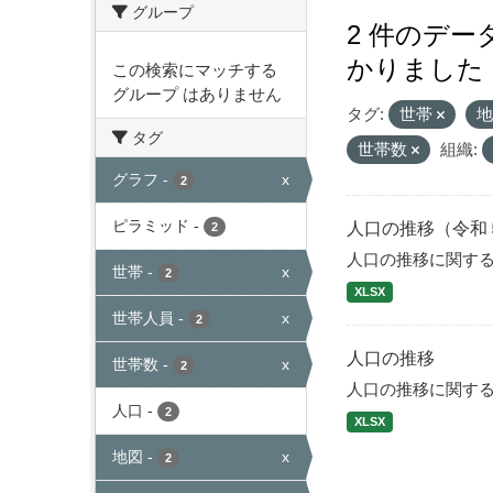
グループ
2 件のデ
かりました
この検索にマッチする
グループ はありません
タグ:
世帯
タグ
世帯数
組織:
グラフ
-
x
2
ピラミッド
-
人口の推移（令和
2
人口の推移に関す
世帯
-
x
2
XLSX
世帯人員
-
x
2
人口の推移
世帯数
-
x
2
人口の推移に関す
人口
-
2
XLSX
地図
-
x
2