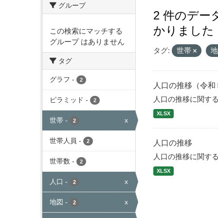
グループ
2 件のデ
かりました
この検索にマッチする
グループ はありません
タグ:
世帯
タグ
グラフ
-
2
人口の推移（令和
人口の推移に関す
ピラミッド
-
2
XLSX
世帯
-
x
2
世帯人員
-
2
人口の推移
人口の推移に関す
世帯数
-
2
XLSX
人口
-
x
2
地図
-
x
2