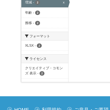
増減
-
x
2
年齢
-
2
推移
-
2
フォーマット
XLSX
-
2
ライセンス
クリエイティブ・コモン
ズ 表示
-
2
HOME
利用規約
ご意見・ご要望