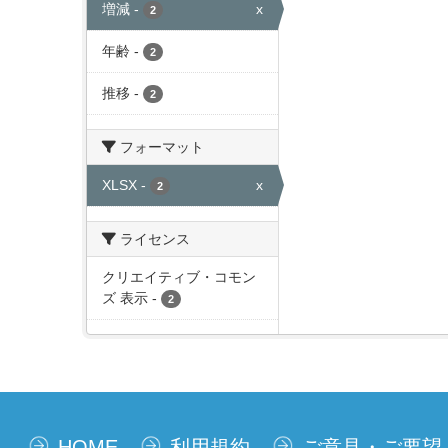
増減
-
x
2
年齢
-
2
推移
-
2
フォーマット
XLSX
-
x
2
ライセンス
クリエイティブ・コモン
ズ 表示
-
2
HOME
利用規約
ご意見・ご要望