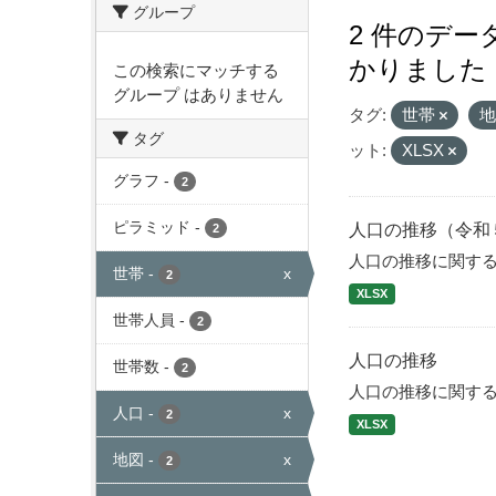
グループ
2 件のデ
かりました
この検索にマッチする
グループ はありません
タグ:
世帯
タグ
ット:
XLSX
グラフ
-
2
ピラミッド
-
人口の推移（令和
2
人口の推移に関す
世帯
-
x
2
XLSX
世帯人員
-
2
人口の推移
世帯数
-
2
人口の推移に関す
人口
-
x
2
XLSX
地図
-
x
2