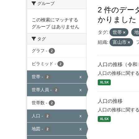
グループ
2 件のデ
かりました
この検索にマッチする
グループ はありません
タグ:
世帯
タグ
組織:
富山市
グラフ
-
2
ピラミッド
-
人口の推移（令和
2
人口の推移に関す
世帯
-
x
2
XLSX
世帯人員
-
x
2
人口の推移
世帯数
-
2
人口の推移に関す
人口
-
x
2
XLSX
地図
-
x
2