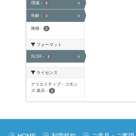
増減
-
x
2
年齢
-
x
2
推移
-
2
フォーマット
XLSX
-
x
2
ライセンス
クリエイティブ・コモン
ズ 表示
-
2
HOME
利用規約
ご意見・ご要望