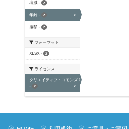
増減
-
2
年齢
-
x
2
推移
-
2
フォーマット
XLSX
-
2
ライセンス
クリエイティブ・コモンズ 表示
-
x
2
HOME
利用規約
ご意見・ご要望