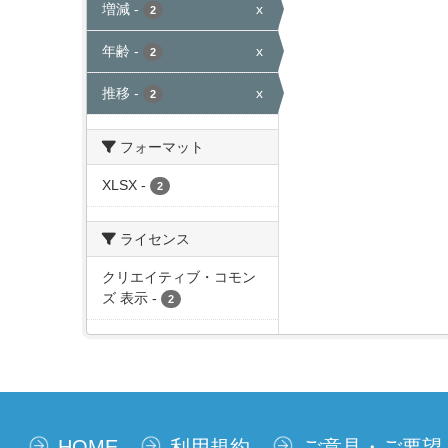
増減
-
x
2
年齢
-
x
2
推移
-
x
2
フォーマット
XLSX
-
2
ライセンス
クリエイティブ・コモン
ズ 表示
-
2
HOME
利用規約
ご意見・ご要望