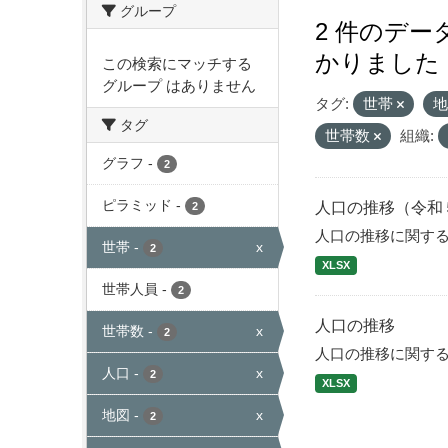
グループ
2 件のデ
かりました
この検索にマッチする
グループ はありません
タグ:
世帯
タグ
世帯数
組織:
グラフ
-
2
ピラミッド
-
人口の推移（令和
2
人口の推移に関す
世帯
-
x
2
XLSX
世帯人員
-
2
人口の推移
世帯数
-
x
2
人口の推移に関す
人口
-
x
2
XLSX
地図
-
x
2