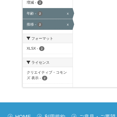
増減
-
2
年齢
-
x
2
推移
-
x
2
フォーマット
XLSX
-
2
ライセンス
クリエイティブ・コモン
ズ 表示
-
2
HOME
利用規約
ご意見・ご要望