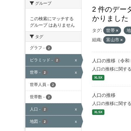
グループ
2 件のデ
かりました
この検索にマッチする
グループ はありません
タグ:
世帯
タグ
組織:
富山市
グラフ
-
2
ピラミッド
-
x
人口の推移（令和
2
人口の推移に関す
世帯
-
x
2
XLSX
世帯人員
-
2
人口の推移
世帯数
-
2
人口の推移に関す
人口
-
x
2
XLSX
地図
-
x
2