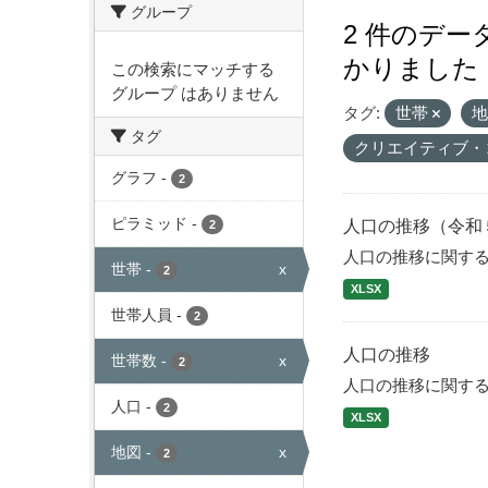
グループ
2 件のデ
かりました
この検索にマッチする
グループ はありません
タグ:
世帯
タグ
クリエイティブ・
グラフ
-
2
ピラミッド
-
人口の推移（令和
2
人口の推移に関す
世帯
-
x
2
XLSX
世帯人員
-
2
人口の推移
世帯数
-
x
2
人口の推移に関す
人口
-
2
XLSX
地図
-
x
2