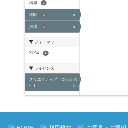
増減
-
2
年齢
-
x
2
推移
-
x
2
フォーマット
XLSX
-
2
ライセンス
クリエイティブ・コモンズ 表示
-
x
2
HOME
利用規約
ご意見・ご要望