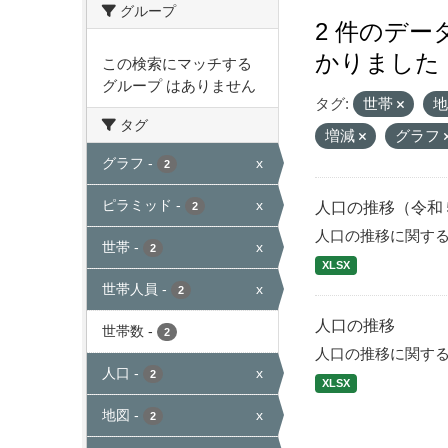
グループ
2 件のデ
かりました
この検索にマッチする
グループ はありません
タグ:
世帯
タグ
増減
グラフ
グラフ
-
x
2
ピラミッド
-
x
人口の推移（令和
2
人口の推移に関す
世帯
-
x
2
XLSX
世帯人員
-
x
2
人口の推移
世帯数
-
2
人口の推移に関す
人口
-
x
2
XLSX
地図
-
x
2