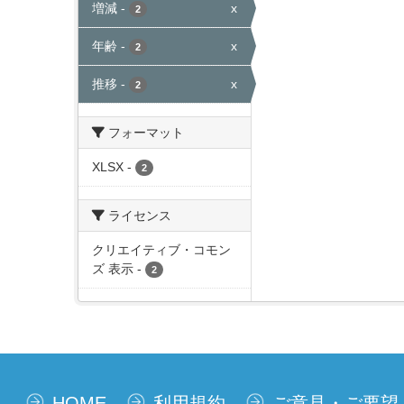
増減
-
x
2
年齢
-
x
2
推移
-
x
2
フォーマット
XLSX
-
2
ライセンス
クリエイティブ・コモン
ズ 表示
-
2
HOME
利用規約
ご意見・ご要望